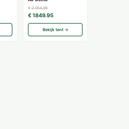
€ 2.054,95
€ 1849.95
Bekijk tent →