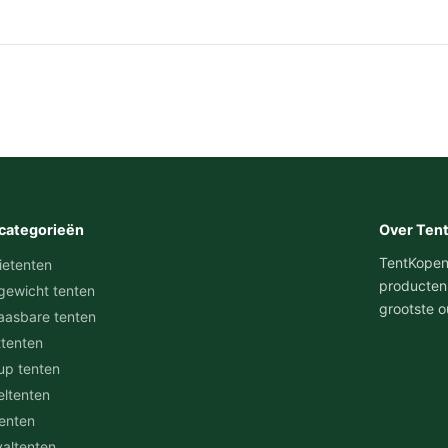
categorieën
Over Ten
TentKopen.n
ietenten
producten
gewicht tenten
grootste o
aasbare tenten
ttenten
up tenten
eltenten
tenten
valtenten