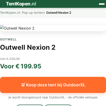
⛺
TentKopen
.nl
TentKopen.nl
Pop-up tenten
Outwell Nexion 2
OUTWELL
Outwell Nexion 2
Van € 239,95
Voor € 199.95
🛒 Koop deze tent bij OutdoorXL
Je wordt doorgestuurd naar OutdoorXL - de officiële verkoper.