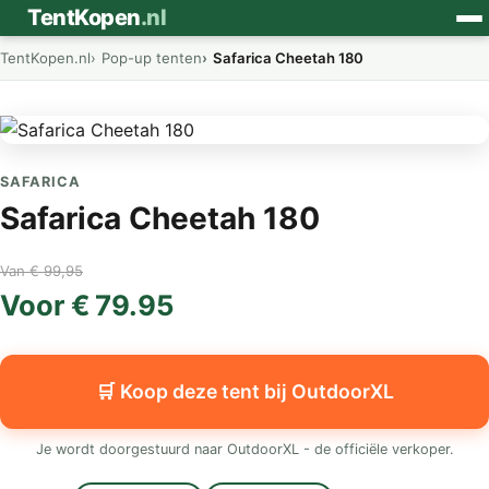
⛺
TentKopen
.nl
TentKopen.nl
Pop-up tenten
Safarica Cheetah 180
SAFARICA
Safarica Cheetah 180
Van € 99,95
Voor € 79.95
🛒 Koop deze tent bij OutdoorXL
Je wordt doorgestuurd naar OutdoorXL - de officiële verkoper.