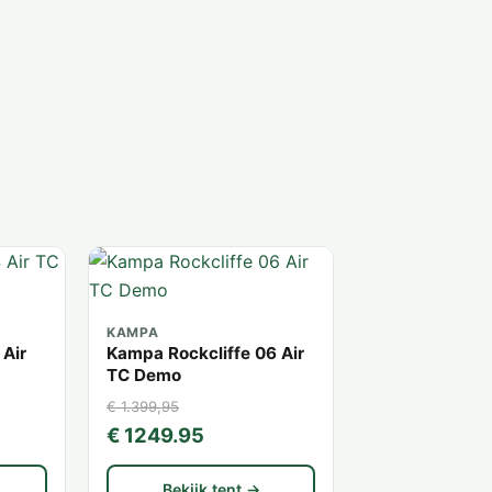
KAMPA
 Air
Kampa Rockcliffe 06 Air
TC Demo
€ 1.399,95
€ 1249.95
Bekijk tent →