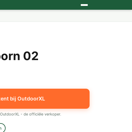
orn 02
tent bij OutdoorXL
OutdoorXL - de officiële verkoper.
n