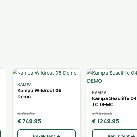
KAMPA
Kampa Wildrest 06
KAMPA
Demo
Kampa Seacliffe 04
TC DEMO
€ 999,95
€ 1.399,95
€ 749.95
€ 1249.95
Bekijk tent →
Bekijk tent →