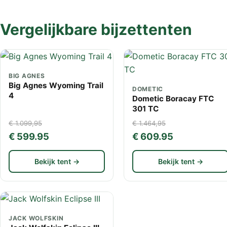
Vergelijkbare bijzettenten
BIG AGNES
Big Agnes Wyoming Trail
DOMETIC
4
Dometic Boracay FTC
301 TC
€ 1.099,95
€ 1.464,95
€ 599.95
€ 609.95
Bekijk tent →
Bekijk tent →
JACK WOLFSKIN