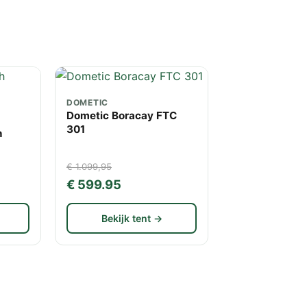
DOMETIC
Dometic Boracay FTC
301
h
€ 1.099,95
€ 599.95
Bekijk tent →