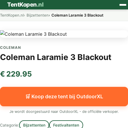
⛺
TentKopen
.nl
TentKopen.nl
Bijzettenten
Coleman Laramie 3 Blackout
COLEMAN
Coleman Laramie 3 Blackout
€ 229.95
🛒 Koop deze tent bij OutdoorXL
Je wordt doorgestuurd naar OutdoorXL - de officiële verkoper.
Categorie:
Bijzettenten
Festivaltenten