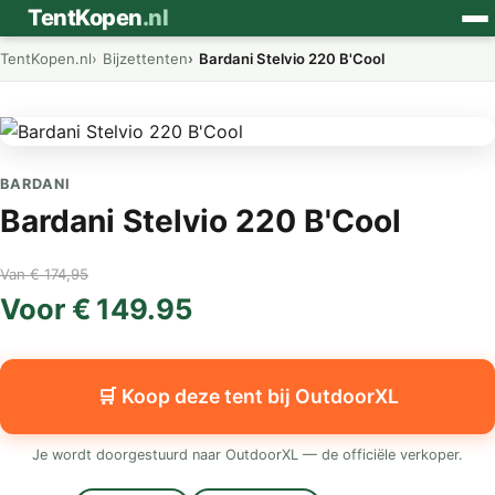
⛺
TentKopen
.nl
TentKopen.nl
Bijzettenten
Bardani Stelvio 220 B'Cool
BARDANI
Bardani Stelvio 220 B'Cool
Van € 174,95
Voor € 149.95
🛒 Koop deze tent bij OutdoorXL
Je wordt doorgestuurd naar OutdoorXL — de officiële verkoper.