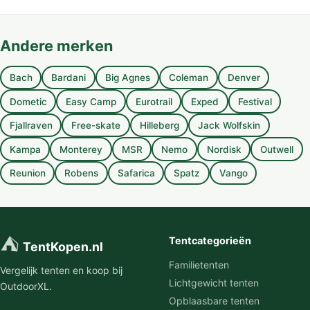
Andere merken
Bach
Bardani
Big Agnes
Coleman
Denver
Dometic
Easy Camp
Eurotrail
Exped
Festival
Fjallraven
Free-skate
Hilleberg
Jack Wolfskin
Kampa
Monterey
MSR
Nemo
Nordisk
Outwell
Reunion
Robens
Safarica
Spatz
Vango
⛺
Tentcategorieën
TentKopen.nl
Familietenten
Vergelijk tenten en koop bij
Lichtgewicht tenten
OutdoorXL.
Opblaasbare tenten